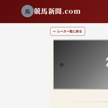
競馬新聞.com
馬
← レース一覧に戻る