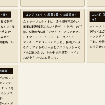
 4歳）
コンボ（5枠 × 馬番8番 × S級該当）
コンボ（馬
イ）
4番複勝率
△ミラージュナイトは「5枠複勝率30%×
☆ハーツコ
6%）×4歳
馬番8番複勝率30%×S級データ該当」の三
30%×上
四重好走
軸。S級該当5頭（アマキヒ・アスクセクシ
ーツクライ
3要素で
ーモア・ミラージュナイト・ダノンシー
三軸。斤量
関東馬とい
マ・キングスコール）のうち、枠順データ
脚決着時の
もクリアするのは本馬とアスクセクシーモ
アの2頭のみで、その中で斤量変化マイナ
スが小さいのは本馬のみ。
合構造）
げた馬：ア
ダノンシー
ミセル（馬
・キングス
8枠
順ペナルテ