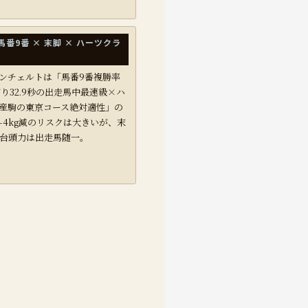
番9番 × 末脚 × ハーツクラ
ンチェルトは「馬番9番複勝率
がり32.9秒の出走馬中最速級×ハ
産駒の東京コース絶対適性」の
-4kg減のリスクは大きいが、末
台頭力は出走馬随一。