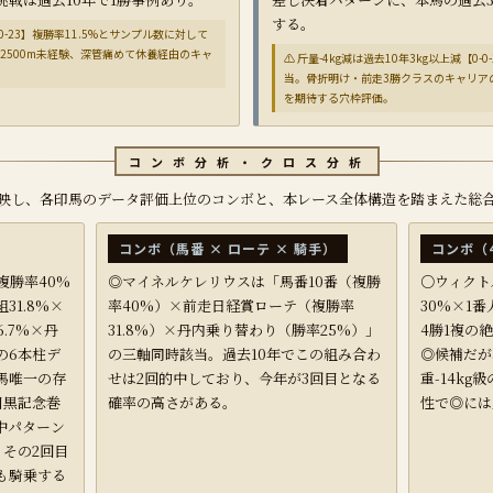
する。
-0-23】複勝率11.5%とサンプル数に対して
で2500m未経験、深管痛めて休養経由のキャ
⚠ 斤量-4kg減は過去10年3kg以上減【0-
当。骨折明け・前走3勝クラスのキャリア
を期待する穴枠評価。
コ ン ボ 分 析 ・ ク ロ ス 分 析
映し、各印馬のデータ評価上位のコンボと、本レース全体構造を踏まえた総
コンボ（馬番 × ローテ × 騎手）
コンボ（4
複勝率40%
◎マイネルケレリウスは「馬番10番（複勝
○ウィクト
1.8%×
率40%）×前走日経賞ローテ（複勝率
30%×1
6.7%×丹
31.8%）×丹内乗り替わり（勝率25%）」
4勝1複の
の6本柱デ
の三軸同時該当。過去10年でこの組み合わ
◎候補だが
馬唯一の存
せは2回的中しており、今年が3回目となる
重-14k
目黒記念巻
確率の高さがある。
性で◎には
中パターン
、その2回目
も騎乗する