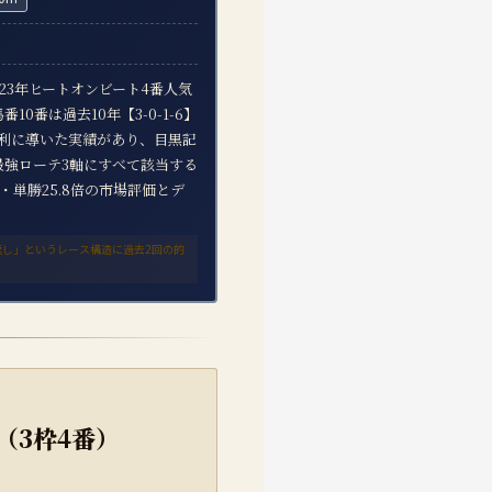
23年ヒートオンビート4番人気
0番は過去10年【3-0-1-6】
勝利に導いた実績があり、目黒記
いう最強ローテ3軸にすべて該当する
・単勝25.8倍の市場評価とデ
返し」というレース構造に過去2回の的
（3枠4番）