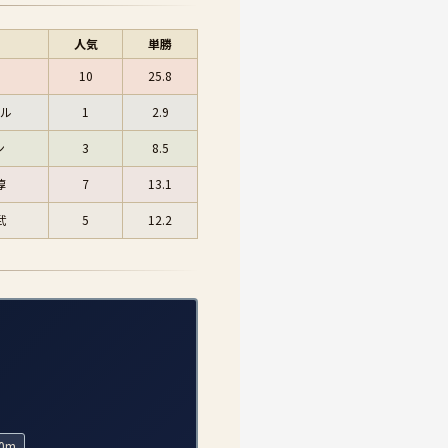
人気
単勝
10
25.8
ル
1
2.9
ン
3
8.5
淳
7
13.1
武
5
12.2
0m