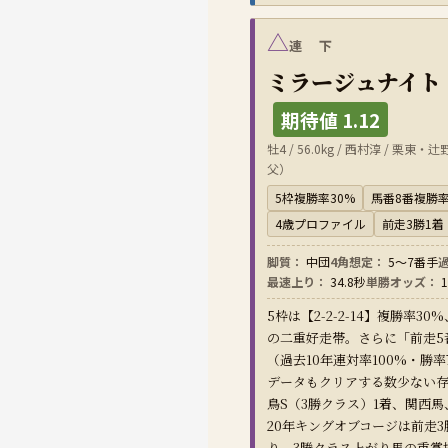
△
連 下
ミラージュナイト
期待値 1.12
牡4 / 56.0kg / 西村淳 / 栗
父）
5枠複勝率30%
馬番8番複勝率
4歳プロファイル
前走3勝1着
脚質：
中団
4角想定：
5〜7番手
最速上り：
34.8秒
単勝オッズ：
5枠は【2-2-2-14】複勝率30
の二重好走帯。さらに「前走5
（過去10年連対率100%・勝
データもクリアする数少ない存
鳥S（3勝クラス）1着、関西
20年キングオブコージは前走3
り、3勝クラス上がり馬の重賞