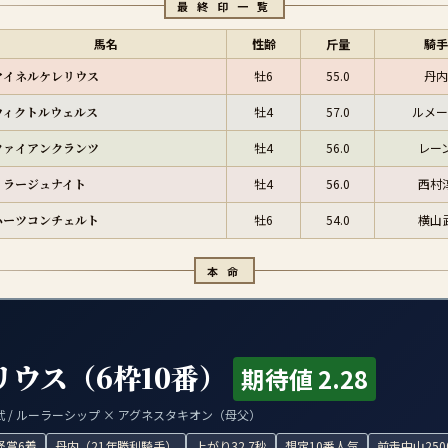
最 終 印 一 覧
馬名
性齢
斤量
騎手
マイネルケレリウス
牡6
55.0
丹内
ウィクトルウェルス
牡4
57.0
ルメー
ファイアンクランツ
牡4
56.0
レー
ミラージュナイト
牡4
56.0
西村
ハーツコンチェルト
牡6
54.0
横山
本 命
ウス（6枠10番）
期待値 2.28
浦・奥村武 / ルーラーシップ × アグネスタキオン（母父）
経賞6着
丹内（21年勝利騎手）
上がり32.7秒
想定10番人気
前走中山250