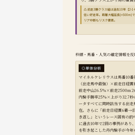
⚠ 前走3勝クラス組は過去10年【2-1
低い好走率。距離大幅延長(+500m)
リア中断もリスク要素。
枠順・馬番・人気の確定情報を反
◎単体分析
マイネルケレリウスは馬番10番
（出走馬中最強）×前走日経賞組3
前走中山26.5%×前走2500m 2
内騎手勝率25%×上がり32.7秒
ータすべてに同時該当する出走
在。さらに「前走日経賞6着→
き返し」というレース固有の的
に過去10年で2回の事例があり
を引き起こした丹内騎手が今年