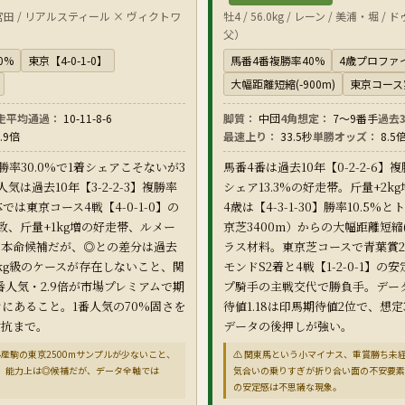
美浦・宮田 / リアルスティール × ヴィクトワ
牡4 / 56.0kg / レーン / 美浦・
父）
0%
東京【4-0-1-0】
馬番4番複勝率40%
4歳プロファ
大幅距離短縮(-900m)
東京コース
走平均通過：
10-11-8-6
脚質：
中団
4角想定：
7〜9番手
過去
2.9倍
最速上り：
33.5秒
単勝オッズ：
8.5
】複勝率30.0%で1着シェアこそないが3
馬番4番は過去10年【0-2-2-6】
気は過去10年【3-2-2-3】複勝率
シェア13.3%の好走帯。斤量+2kg増
は東京コース4戦【4-0-1-0】の
4歳は【4-3-1-30】勝率10.5
致、斤量+1kg増の好走帯、ルメー
京芝3400m）からの大幅距離短縮(
は本命候補だが、◎との差分は過去
ラス材料。東京芝コースで青葉賞
4kg級のケースが存在しないこと、関
モンドS2着と4戦【1-2-0-1】
人気・2.9倍が市場プレミアムで期
プ騎手の主戦交代で勝負手。データ
ンにあること。1番人気の70%固さを
待値1.18は印馬期待値2位で、想
対抗まで。
データの後押しが強い。
産駒の東京2500mサンプルが少ないこと、
⚠ 関東馬という小マイナス、重賞勝ち未
念。能力上は◎候補だが、データ全軸では
気合いの乗りすぎが折り合い面の不安要素
の安定感は不思議な現象。